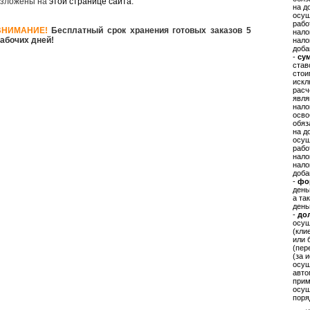
зложены на
этой странице сайта.
на д
осущ
рабо
ВНИМАНИЕ!
Бесплатный срок хранения готовых заказов 5
нало
абочих дней!
нало
доба
-
сум
став
стои
искл
расч
явля
нало
осво
обяз
на д
осущ
рабо
нало
нало
доба
-
фо
день
а та
день
-
до
осущ
(кли
или 
(пер
(за 
осущ
авто
прим
осущ
поря