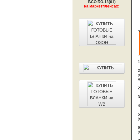
БСО БО-13(01)
на маркетплейсах:
1
2
(
н
2
3
4
5
(
6
(