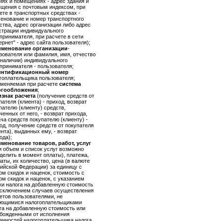
иях и помещениях - адрес здания и
щения с почтовым индексом, при
ете в транспортных средствах -
енование и номер транспортного
ства, адрес организации либо адрес
страции индивидуального
принимателя, при расчете в сети
ернет" - адрес сайта пользователя);
именование организации
-
зователя или фамилия, имя, отчество
 наличии) индивидуального
принимателя - пользователя;
ентификационный номер
гоплательщика пользователя;
именяемая при расчете
система
огообложения
;
знак расчета
(получение средств от
пателя (клиента) - приход, возврат
пателю (клиенту) средств,
ченных от него, - возврат прихода,
ча средств покупателю (клиенту) -
од, получение средств от покупателя
ента), выданных ему, - возврат
ода);
менование товаров, работ, услуг
и объем и список услуг возможно
делить в момент оплаты), платежа,
аты, их количество, цена (в валюте
ийской Федерации) за единицу с
ом скидок и наценок, стоимость с
ом скидок и наценок, с указанием
ки налога на добавленную стоимость
исключением случаев осуществления
етов пользователями, не
ющимися налогоплательщиками
га на добавленную стоимость или
божденными от исполнения
анностей налогоплательщика налога