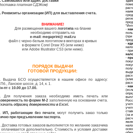
. Самовывоз или адрес доставки
здан
поме
доставка платная СДЭКом)
расч
наим
. Реквизиты организации (ИП) для выставления счета.
сред
реги
пред
ВНИМАНИЕ!
"Инт
Для размещения вашего
логотипа
на бланке
-
на
необходимо отправить на
поль
(при
e-mail: megaprint@ mail.ru
пред
файл с черно-белым логотипом в векторах в кривых
-
ид
в формате Corel Draw X5 (или ниже)
нало
или Adobe Illustrator CS3 (или ниже).
- пр
нал
-
при
поку
поку
ПОРЯДОК ВЫДАЧИ
полу
ГОТОВОЙ ПРОДУКЦИИ:
выда
расх
(кли
. Выдача БСО осуществляется в нашем офисе по адресу:
расх
Пб., Ланское шоссе, д. 14, к. 1.
-
наи
н-пт с 10.00 до 17.00.
(есл
опре
. Для получения заказа необходимо иметь печать или
выпл
оверенность по форме М-2
заполненную на основании счета.
Росс
учет
качать
образец доверенности в
Excel
.
учет
став
3.
ИП, работающие без печати
, могут получить заказ только
(за 
ично при предъявлении паспорта.
расч
явля
. Доставка готовых заказов выполняется по желанию заказчика
нало
осво
 оплачивается дополнительно. Стоимость и условия доставки
обяз