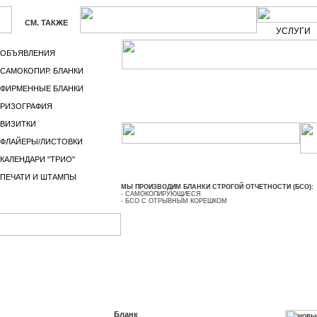
СМ. ТАКЖЕ
УСЛУГИ
ОБЪЯВЛЕНИЯ
САМОКОПИР. БЛАНКИ
ФИРМЕННЫЕ БЛАНКИ
944-29-53,
Тел.:
Санкт-Петербург,
РИЗОГРАФИЯ
Ланское шоссе, 14, кор. 1
ВИЗИТКИ
ФЛАЙЕРЫ/ЛИСТОВКИ
БСО БО-13 (01)
КАЛЕНДАРИ "ТРИО"
ПЕЧАТИ И ШТАМПЫ
МЫ ПРОИЗВОДИМ БЛАНКИ СТРОГОЙ ОТЧЕТНОСТИ (БСО):
- САМОКОПИРУЮЩИЕСЯ
- БСО С ОТРЫВНЫМ КОРЕШКОМ
Бланк