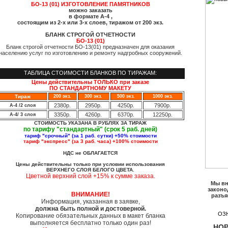
БО-13 (01) ИЗГОТОВЛЕНИЕ ПАМЯТНИКОВ
можно заказать
в формате
А-4 ,
состоящим из 2-х или 3-х слоев,
тиражом от 200 экз.
БЛАНК СТРОГОЙ ОТЧЕТНОСТИ
БО-13 (01)
Бланк строгой отчетности БО-13(01) предназначен для оказания
населению услуг по изготовлению и ремонту надгробных сооружений.
ТАБЛИЦА СТОИМОСТИ БЛАНКОВ ПО ТИРАЖАМ:
Цены действительны ТОЛЬКО при заказе
ПО СТАНДАРТНОМУ МАКЕТУ
Тираж
200 экз.
300 экз.
500 экз.
1000 экз.
2380р.
2950р.
4250р.
7900р.
А-4 /2 слоя
3350р.
4260р.
6370р.
12250р.
А-4/ 3 слоя
СТОИМОСТЬ УКАЗАНА В РУБЛЯХ ЗА ТИРАЖ
по тарифу "стандартный" (срок 5 раб. дней)
тариф "срочный" (за 1 раб. сутки) +
50% стоимости
тариф "экспресс" (за 3 раб. часа) +100% стоимости
НДС не ОБЛАГАЕТСЯ
Цены действительны только при условии использования
ВЕРХНЕГО СЛОЯ БЕЛОГО ЦВЕТА.
Цветной верхний слой +15% к сумме заказа.
Мы вн
законо
ВНИМАНИЕ!
разъя
Информация, указанная в заявке,
должна быть полной и достоверной.
ОЗ
Копирование обязательных данных в макет бланка
выполняется бесплатно только один раз!
НО