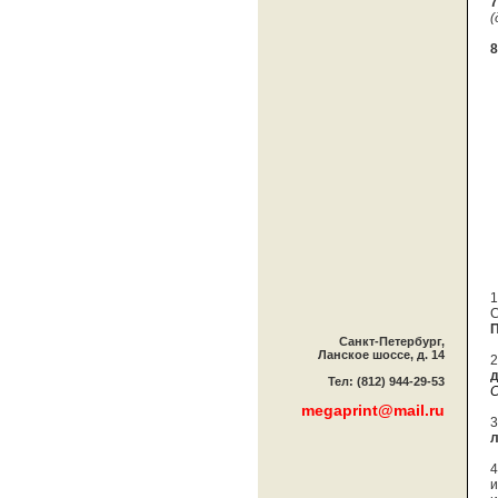
7
(
8
1
С
П
Санкт-Петербург,
Ланское шоссе, д. 14
2
д
Тел: (812) 944-29-53
С
megaprint@mail.ru
л
4
и