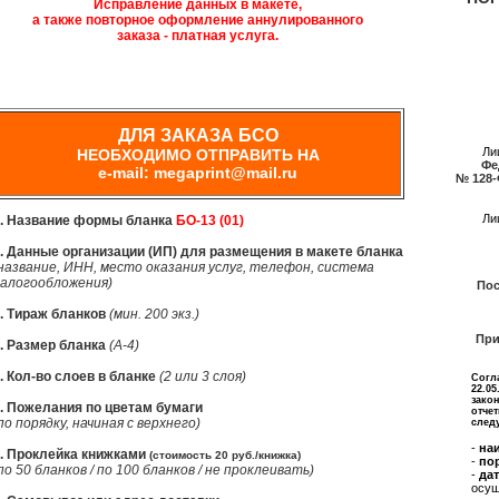
Исправление данных в макете,
а также повторное оформление аннулированного
заказа - платная услуга.
ДЛЯ ЗАКАЗА БСО
Ли
НЕОБХОДИМО ОТПРАВИТЬ НА
Фе
e-mail: megaprint@mail.ru
№ 128-
Ли
. Название формы бланка
БО-13 (01)
. Данные организации (ИП) для размещения в макете бланка
название, ИНН, место оказания услуг, телефон, система
алогообложения)
Пос
. Тираж бланков
(мин. 200 экз.)
При
. Размер бланка
(А-4)
. Кол-во слоев в бланке
(2 или 3 слоя)
Согла
22.05
закон
. Пожелания по цветам бумаги
отче
по порядку, начиная с верхнего)
след
-
на
. Проклейка книжками
(стоимость 20 руб./книжка)
-
по
по 50 бланков / по 100 бланков / не проклеивать)
-
дат
осущ