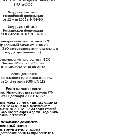
ПО БСО:
Федеральный закон
Российской федерации
от 22 мая 2003 г. N 54-ФЗ
Федеральный закон
Российской федерации
от 03 июля 2018 г. N 192-ФЗ
цензирование изготовления БСО
деральный закон от 08.08.2001
ФЗ (О лицензировании отдельных
видов деятельности)
цензирование изготовления БСО
Письмо Минфина России
от 21.03.2002 № 16-00-24/18
Бланки для Такси
тановление Правительства РФ
от 14 февраля 2009 г. N 112
Билет на мероприятие
каз Министерства культуры РФ
от 17 декабря 2008 г. N 257
сно статьи 4.7. Федерального закона от
.2003 № 54-ФЗ в ред. Федерального
а от 03.07.2018 № 192-ФЗ бланк строгой
тности нового образца должен содержать
ующие реквизиты:
именование документа
;
рядковый номер
;
а, время и место
(адрес)
ествления расчета (при расчете в