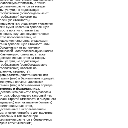
обавленную стоимость, а также
ествления расчетов за товары,
ты, услуги, не подлежащие
гообложению (освобождаемые от
гообложения) налогом на
вленную стоимость);
ма расчета
с отдельным указанием
ок и сумм налога на добавленную
мость по этим ставкам (за
ючением случаев осуществления
етов пользователями, не
ющимися налогоплательщиками
га на добавленную стоимость или
божденными от исполнения
анностей налогоплательщика налога
обавленную стоимость, а также
ествления расчетов за товары,
ты, услуги, не подлежащие
гообложению (освобождаемые от
гообложения) налогом на
вленную стоимость);
рма расчета
(оплата наличными
гами и (или) в безналичном порядке),
кже сумма оплаты наличными
гами и (или) в безналичном порядке;
лжность и фамилия лица
,
ествившего расчет с покупателем
ентом), оформившего кассовый чек
бланк строгой отчетности и выдавшего
едавшего) его покупателю (клиенту)
исключением расчетов,
ествленных с использованием
матических устройств для расчетов,
еняемых в том числе при
ествлении расчетов в безналичном
дке в сети "Интернет")